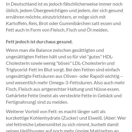
In Deutschland ist es jedoch fälschlicherweise immer noch
üblich, jedem Übergewichtigen und jedem, der sich gesund
ernähren möchte, einzutrichtern, er möge sich mit
Kartoffeln, Reis, Brot oder Gummibärchen satt essen und
Fett auch in Form von Fleisch, Fisch und Öl meiden.
Fett jedoch ist durchaus gesund.
Wenn man die Balance zwischen gesättigten und
ungesättigten Fetten hält und so für viel "gutes" HDL-
Cholesterin sowie wenig "böses" LDL-Cholesterin und
Triglycerid-Fett im Blut sorgt. Bei den Fetten sind einfach
ungesättigte Fettsäuren aus Oliven- oder Rapsöl wichtig –
und wesentlich mehr Omega-3-Fettsäuren. Also auch mehr
Fisch, Fleisch aus artgerechter Haltung und Nüsse essen.
Gehärtete Fette (meist als versteckte Fette in Gebäck und
Fertignahrung) sind zu meiden.
Weiterer Vorteil von Fett: es macht länger satt als
kurzkettige Kohlenhydrate (Zucker) und Eiweiß. (Aber: Wer
viel fettreiche Lebensmittel zu sich nimmt, kurbelt damit
seinen Heißhunger auf noch mehr üppige Mahlzeiten an.