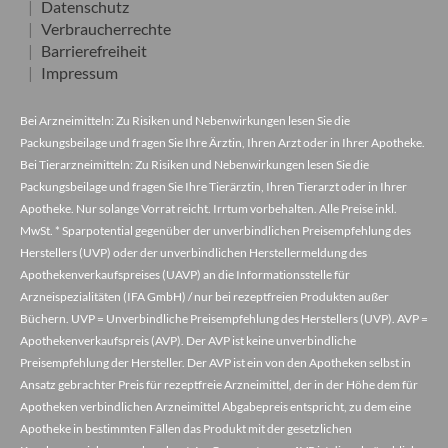
Datenschutz
Verbraucherrechte
Barrierefreiheit
Impressum
Bei Arzneimitteln: Zu Risiken und Nebenwirkungen lesen Sie die
Packungsbeilage und fragen Sie Ihre Ärztin, Ihren Arzt oder in Ihrer Apotheke.
Bei Tierarzneimitteln: Zu Risiken und Nebenwirkungen lesen Sie die
Packungsbeilage und fragen Sie Ihre Tierärztin, Ihren Tierarzt oder in Ihrer
Apotheke. Nur solange Vorrat reicht. Irrtum vorbehalten. Alle Preise inkl.
MwSt. * Sparpotential gegenüber der unverbindlichen Preisempfehlung des
Herstellers (UVP) oder der unverbindlichen Herstellermeldung des
Apothekenverkaufspreises (UAVP) an die Informationsstelle für
Arzneispezialitäten (IFA GmbH) / nur bei rezeptfreien Produkten außer
Büchern. UVP = Unverbindliche Preisempfehlung des Herstellers (UVP). AVP =
Apothekenverkaufspreis (AVP). Der AVP ist keine unverbindliche
Preisempfehlung der Hersteller. Der AVP ist ein von den Apotheken selbst in
Ansatz gebrachter Preis für rezeptfreie Arzneimittel, der in der Höhe dem für
Apotheken verbindlichen Arzneimittel Abgabepreis entspricht, zu dem eine
Apotheke in bestimmten Fällen das Produkt mit der gesetzlichen