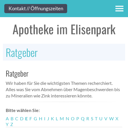
Kontakt
Kontakt // Öffnungszeiten
Apotheke im Elisenpark
Ratgeber
Ratgeber
Wir haben für Sie die wichtigsten Themen recherchiert.
Alles was Sie vom Abnehmen über Magenbeschwerden bis
zu Mineralien wie Zink interessieren könnte.
Bitte wählen Sie:
A
B
C
D
E
F
G
H
I
J
K
L
M
N
O
P
Q
R
S
T
U
V
W
X
Y
Z