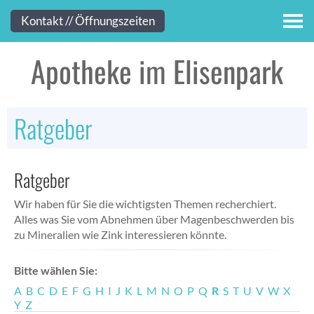
Kontakt
Kontakt // Öffnungszeiten
Apotheke im Elisenpark
Ratgeber
Ratgeber
Wir haben für Sie die wichtigsten Themen recherchiert.
Alles was Sie vom Abnehmen über Magenbeschwerden bis
zu Mineralien wie Zink interessieren könnte.
Bitte wählen Sie:
A
B
C
D
E
F
G
H
I
J
K
L
M
N
O
P
Q
R
S
T
U
V
W
X
Y
Z