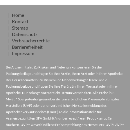
Home
Kontakt
Sitemap
Datenschutz
Verbraucherrechte
Barrierefreiheit
Impressum
Bei Arzneimitteln: Zu Risiken und Nebenwirkungen lesen Sie die
Packungsbeilage und fragen Sie Ihre Ärztin, Ihren Arzt oder in Ihrer Apotheke.
Bei Tierarzneimitteln: Zu Risiken und Nebenwirkungen lesen Sie die
Packungsbeilage und fragen Sie Ihre Tierärztin, Ihren Tierarzt oder in Ihrer
Apotheke. Nur solange Vorrat reicht. Irrtum vorbehalten. Alle Preise inkl.
MwSt. * Sparpotential gegenüber der unverbindlichen Preisempfehlung des
Herstellers (UVP) oder der unverbindlichen Herstellermeldung des
Apothekenverkaufspreises (UAVP) an die Informationsstelle für
Arzneispezialitäten (IFA GmbH) / nur bei rezeptfreien Produkten außer
Büchern. UVP = Unverbindliche Preisempfehlung des Herstellers (UVP). AVP =