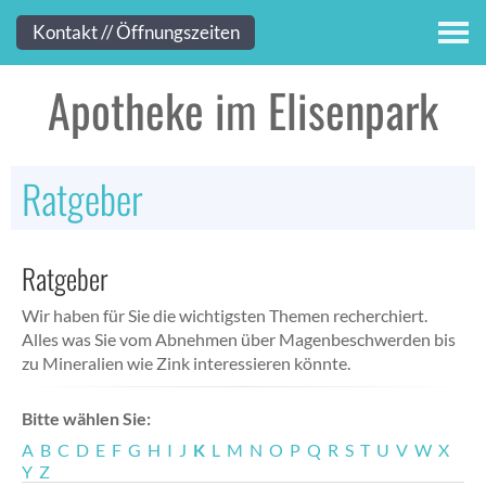
Kontakt
Kontakt // Öffnungszeiten
Apotheke im Elisenpark
Ratgeber
Ratgeber
Wir haben für Sie die wichtigsten Themen recherchiert.
Alles was Sie vom Abnehmen über Magenbeschwerden bis
zu Mineralien wie Zink interessieren könnte.
Bitte wählen Sie:
A
B
C
D
E
F
G
H
I
J
K
L
M
N
O
P
Q
R
S
T
U
V
W
X
Y
Z