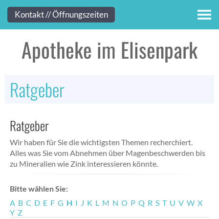
Kontakt
Kontakt // Öffnungszeiten
Apotheke im Elisenpark
Ratgeber
Ratgeber
Wir haben für Sie die wichtigsten Themen recherchiert.
Alles was Sie vom Abnehmen über Magenbeschwerden bis
zu Mineralien wie Zink interessieren könnte.
Bitte wählen Sie:
A
B
C
D
E
F
G
H
I
J
K
L
M
N
O
P
Q
R
S
T
U
V
W
X
Y
Z