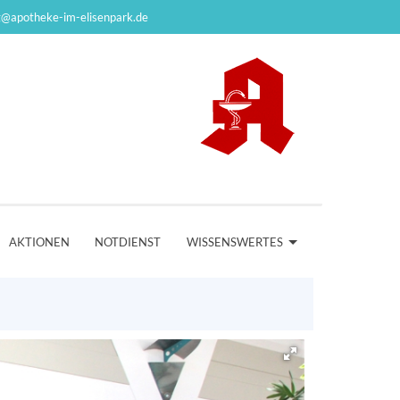
g@apotheke-im-elisenpark.de
AKTIONEN
NOTDIENST
WISSENSWERTES