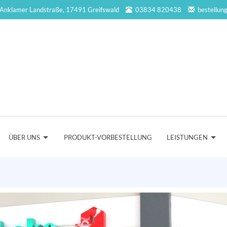
Anklamer Landstraße, 17491 Greifswald
03834 820438
bestellun
ÜBER UNS
PRODUKT-VORBESTELLUNG
LEISTUNGEN