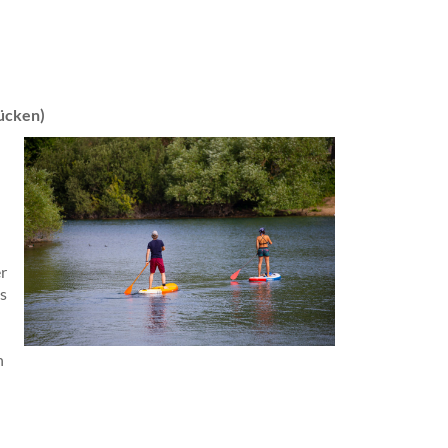
Rücken)
er
as
n